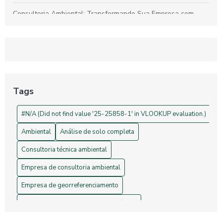
Consultoria Ambiental: Transformando Sua Empresa com
Sustentabilidade
Georreferenciamento: Transforme Seu Negócio e Otimize
Processos
Projetos de Topografia: Guia Essencial e Sua Importância na
Construção Civil
Tags
Drones na Topografia: Revolucionando Medições e Mapas
#N/A (Did not find value '25-25858-1' in VLOOKUP evaluation.)
Ambiental
Análise de solo completa
Consultoria técnica ambiental
Empresa de consultoria ambiental
Empresa de georreferenciamento
Empresa de gerenciamento de resíduos
Empresa de topografia