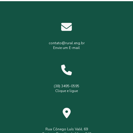
Empresa de topografia e georreferenciamento
Estudos hidrológicos
Gerenciamento de resíduos hospitalares
Gerenciamento de resíduos sólidos
contato@rural.eng.br
Envie um E-mail
Levantamento planialtimétrico
Levantamento planialtimétrico cadastral
Levantamento topográfico
Levantamento topográfico com drone
(38) 3495-0595
Clique e ligue
Licença ambiental simplificada
Outorga de poço
Outorga de poço tubular
Serviços de topografia
Topografia com drone
analise de solo interpretação
assistência
assistência técnica
Rua Cônego Luís Valê, 69