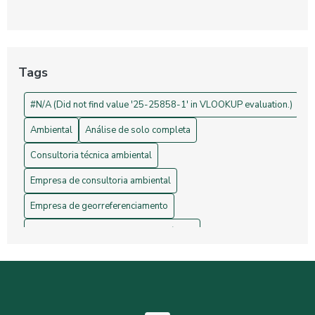
Georreferenciamento: Transforme Seu Negócio e Otimize
Processos
Projetos de Topografia: Guia Essencial e Sua Importância na
Construção Civil
Tags
Drones na Topografia: Revolucionando Medições e Mapas
#N/A (Did not find value '25-25858-1' in VLOOKUP evaluation.)
Ambiental
Análise de solo completa
Consultoria técnica ambiental
Empresa de consultoria ambiental
Empresa de georreferenciamento
Empresa de gerenciamento de resíduos
Empresa de topografia
Empresa de topografia e georreferenciamento
Estudos hidrológicos