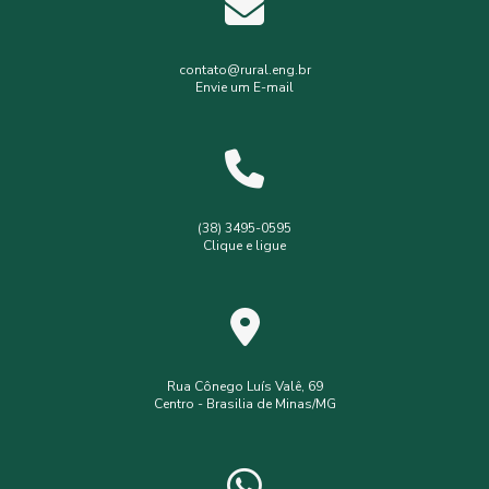
Gerenciamento de resíduos hospitalares
Gerenciamento de resíduos sólidos
contato@rural.eng.br
Envie um E-mail
Levantamento planialtimétrico
Levantamento planialtimétrico cadastral
Levantamento topográfico
Levantamento topográfico com drone
(38) 3495-0595
Clique e ligue
Licença ambiental simplificada
Outorga de poço
Outorga de poço tubular
Serviços de topografia
Topografia com drone
analise de solo interpretação
assistência
assistência técnica
Rua Cônego Luís Valê, 69
Centro - Brasilia de Minas/MG
consultoria ambiental serviços
consultoria e assessoria ambiental