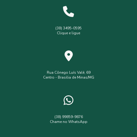
Levantamento planialtimétrico cadastral
Levantamento topográfico
Levantamento topográfico com drone
(38) 3495-0595
Clique e ligue
Licença ambiental simplificada
Outorga de poço
Outorga de poço tubular
Serviços de topografia
Topografia com drone
analise de solo interpretação
assistência
assistência técnica
Rua Cônego Luís Valê, 69
Centro - Brasilia de Minas/MG
consultoria ambiental serviços
consultoria e assessoria ambiental
empresa de assistência técnica e extensão rural
empresa de engenharia ambiental
(38) 99859-9876
Chame no WhatsApp
empresa de topografia e agrimensura
estudo viabilidade ambiental
estudos ambientais eia rima