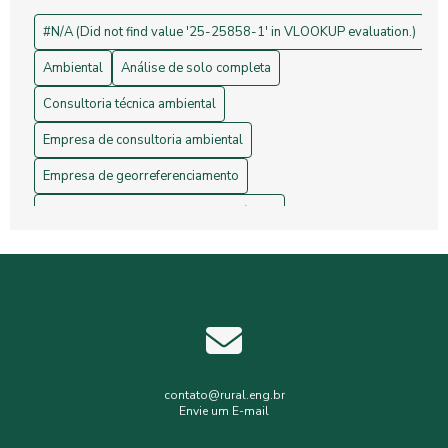
Drones na Topografia: Revolucionando Medições e Mapas
#N/A (Did not find value '25-25858-1' in VLOOKUP evaluation.)
Ambiental
Análise de solo completa
Consultoria técnica ambiental
Empresa de consultoria ambiental
Empresa de georreferenciamento
Empresa de gerenciamento de resíduos
Empresa de topografia
Empresa de topografia e georreferenciamento
Estudos hidrológicos
Gerenciamento de resíduos hospitalares
Gerenciamento de resíduos sólidos
contato@rural.eng.br
Envie um E-mail
Levantamento planialtimétrico