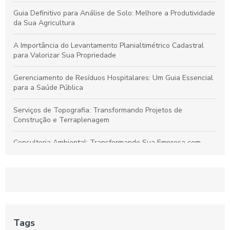
Guia Definitivo para Análise de Solo: Melhore a Produtividade
da Sua Agricultura
A Importância do Levantamento Planialtimétrico Cadastral
para Valorizar Sua Propriedade
Gerenciamento de Resíduos Hospitalares: Um Guia Essencial
para a Saúde Pública
Serviços de Topografia: Transformando Projetos de
Construção e Terraplenagem
Consultoria Ambiental: Transformando Sua Empresa com
Sustentabilidade
Georreferenciamento: Transforme Seu Negócio e Otimize
Processos
Projetos de Topografia: Guia Essencial e Sua Importância na
Construção Civil
Tags