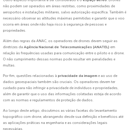
Outro aspecto importante a ser considerado é o
espaço aéreo
. Drones
não podem ser operados em áreas restritas, como proximidades de
aeroportos e instalações militares, salvo autorização específica. Também é
necessário observar as altitudes máximas permitidas e garantir que o voo
ocorra em áreas onde não haja risco à segurança de pessoas e
propriedades.
Além das regras da ANAC, os operadores de drones devem seguir as
diretrizes da
Agência Nacional de Telecomunicações (ANATEL)
em
relação às frequências usadas para comunicação entre o piloto e o drone.
O não cumprimento dessas normas pode resultar em penalidades e
multas.
Por fim, questões relacionadas à
privacidade da imagem
e ao uso de
dados geoespaciais também são cruciais. Os operadores devem ter
cuidado para não infringir a privacidade de indivíduos e propriedades,
além de garantir que o uso das informações coletadas esteja de acordo
com as normas e regulamentos de proteção de dados.
Ao longo deste artigo, discutimos as várias facetas do levantamento
topográfico com drone, abrangendo desde sua definição e benefícios até
as aplicações práticas na engenharia e as considerações legais
necessárias.