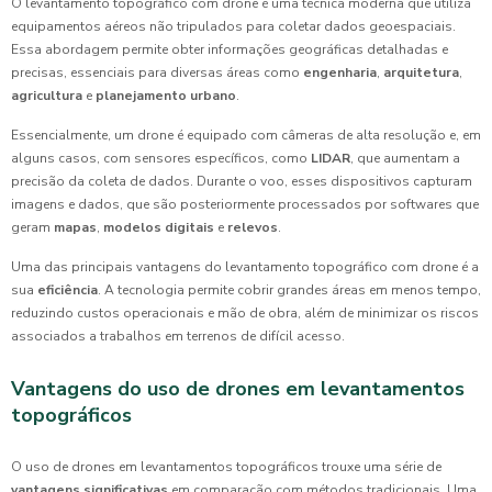
O levantamento topográfico com drone é uma técnica moderna que utiliza
equipamentos aéreos não tripulados para coletar dados geoespaciais.
Essa abordagem permite obter informações geográficas detalhadas e
precisas, essenciais para diversas áreas como
engenharia
,
arquitetura
,
agricultura
e
planejamento urbano
.
Essencialmente, um drone é equipado com câmeras de alta resolução e, em
alguns casos, com sensores específicos, como
LIDAR
, que aumentam a
precisão da coleta de dados. Durante o voo, esses dispositivos capturam
imagens e dados, que são posteriormente processados por softwares que
geram
mapas
,
modelos digitais
e
relevos
.
Uma das principais vantagens do levantamento topográfico com drone é a
sua
eficiência
. A tecnologia permite cobrir grandes áreas em menos tempo,
reduzindo custos operacionais e mão de obra, além de minimizar os riscos
associados a trabalhos em terrenos de difícil acesso.
Vantagens do uso de drones em levantamentos
topográficos
O uso de drones em levantamentos topográficos trouxe uma série de
vantagens significativas
em comparação com métodos tradicionais. Uma