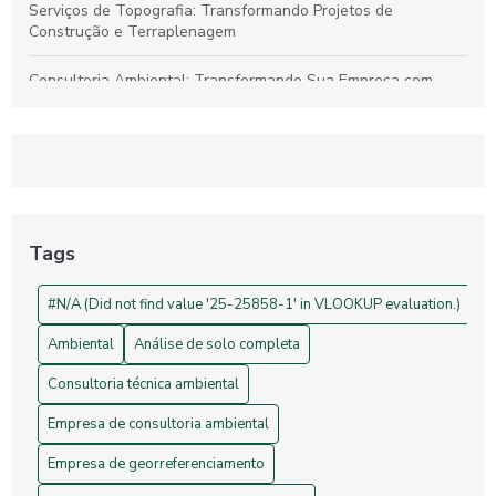
Serviços de Topografia: Transformando Projetos de
Construção e Terraplenagem
Consultoria Ambiental: Transformando Sua Empresa com
Sustentabilidade
Georreferenciamento: Transforme Seu Negócio e Otimize
Processos
Projetos de Topografia: Guia Essencial e Sua Importância na
Construção Civil
Tags
Drones na Topografia: Revolucionando Medições e Mapas
#N/A (Did not find value '25-25858-1' in VLOOKUP evaluation.)
Ambiental
Análise de solo completa
Consultoria técnica ambiental
Empresa de consultoria ambiental
Empresa de georreferenciamento