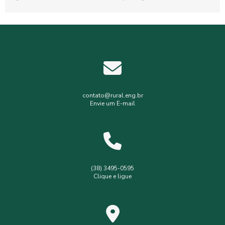
Empresa de gerenciamento de resíduos
Empresa de topografia
Empresa de topografia e georreferenciamento
Estudos hidrológicos
Gerenciamento de resíduos hospitalares
Gerenciamento de resíduos sólidos
contato@rural.eng.br
Envie um E-mail
Levantamento planialtimétrico
Levantamento planialtimétrico cadastral
Levantamento topográfico
Levantamento topográfico com drone
(38) 3495-0595
Clique e ligue
Licença ambiental simplificada
Outorga de poço
Outorga de poço tubular
Serviços de topografia
Topografia com drone
analise de solo interpretação