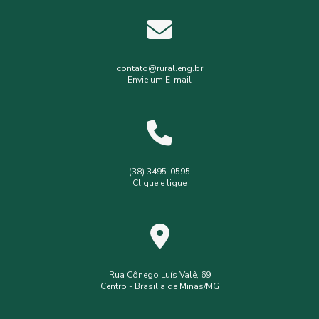
Estudos hidrológicos
Gerenciamento de resíduos hospitalares
Gerenciamento de resíduos sólidos
contato@rural.eng.br
Envie um E-mail
Levantamento planialtimétrico
Levantamento planialtimétrico cadastral
Levantamento topográfico
Levantamento topográfico com drone
(38) 3495-0595
Clique e ligue
Licença ambiental simplificada
Outorga de poço
Outorga de poço tubular
Serviços de topografia
Topografia com drone
analise de solo interpretação
assistência
assistência técnica
Rua Cônego Luís Valê, 69
Centro - Brasilia de Minas/MG
consultoria ambiental serviços