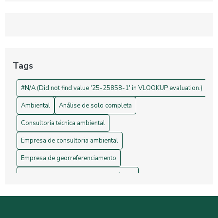
Georreferenciamento: Transforme Seu Negócio e Otimize
Processos
Projetos de Topografia: Guia Essencial e Sua Importância na
Construção Civil
Tags
Drones na Topografia: Revolucionando Medições e Mapas
#N/A (Did not find value '25-25858-1' in VLOOKUP evaluation.)
Ambiental
Análise de solo completa
Consultoria técnica ambiental
Empresa de consultoria ambiental
Empresa de georreferenciamento
Empresa de gerenciamento de resíduos
Empresa de topografia
Empresa de topografia e georreferenciamento