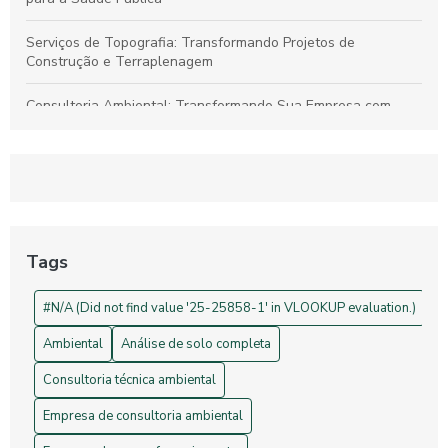
Serviços de Topografia: Transformando Projetos de
Construção e Terraplenagem
Consultoria Ambiental: Transformando Sua Empresa com
Sustentabilidade
Georreferenciamento: Transforme Seu Negócio e Otimize
Processos
Projetos de Topografia: Guia Essencial e Sua Importância na
Construção Civil
Tags
Drones na Topografia: Revolucionando Medições e Mapas
#N/A (Did not find value '25-25858-1' in VLOOKUP evaluation.)
Ambiental
Análise de solo completa
Consultoria técnica ambiental
Empresa de consultoria ambiental