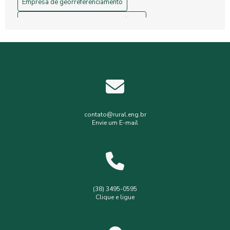
Empresa de georreferenciamento
Empresa de gerenciamento de resíduos
Empresa de topografia
Empresa de topografia e georreferenciamento
Estudos hidrológicos
Gerenciamento de resíduos hospitalares
Gerenciamento de resíduos sólidos
contato@rural.eng.br
Envie um E-mail
Levantamento planialtimétrico
Levantamento planialtimétrico cadastral
Levantamento topográfico
Levantamento topográfico com drone
(38) 3495-0595
Clique e ligue
Licença ambiental simplificada
Outorga de poço
Outorga de poço tubular
Serviços de topografia