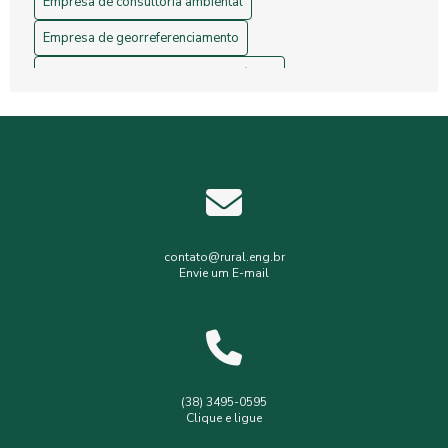
Empresa de consultoria ambiental
Empresa de georreferenciamento
Empresa de gerenciamento de resíduos
Empresa de topografia
Empresa de topografia e georreferenciamento
Estudos hidrológicos
Gerenciamento de resíduos hospitalares
Gerenciamento de resíduos sólidos
contato@rural.eng.br
Envie um E-mail
Levantamento planialtimétrico
Levantamento planialtimétrico cadastral
Levantamento topográfico
Levantamento topográfico com drone
(38) 3495-0595
Clique e ligue
Licença ambiental simplificada
Outorga de poço