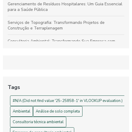
Gerenciamento de Resíduos Hospitalares: Um Guia Essencial
para a Saúde Pública
Serviços de Topografia: Transformando Projetos de
Construção e Terraplenagem
Consultoria Ambiental: Transformando Sua Empresa com
Sustentabilidade
Georreferenciamento: Transforme Seu Negócio e Otimize
Processos
Projetos de Topografia: Guia Essencial e Sua Importância na
Construção Civil
Tags
Drones na Topografia: Revolucionando Medições e Mapas
#N/A (Did not find value '25-25858-1' in VLOOKUP evaluation.)
Ambiental
Análise de solo completa
Consultoria técnica ambiental