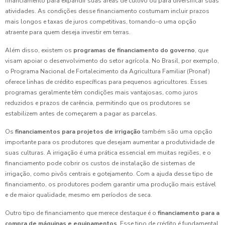
financiamento para expandir suas áreas de cultivo ou para diversificar suas
atividades. As condições desse financiamento costumam incluir prazos
mais longos e taxas de juros competitivas, tornando-o uma opção
atraente para quem deseja investir em terras.
Além disso, existem os
programas de financiamento do governo
, que
visam apoiar o desenvolvimento do setor agrícola. No Brasil, por exemplo,
o Programa Nacional de Fortalecimento da Agricultura Familiar (Pronaf)
oferece linhas de crédito específicas para pequenos agricultores. Esses
programas geralmente têm condições mais vantajosas, como juros
reduzidos e prazos de carência, permitindo que os produtores se
estabilizem antes de começarem a pagar as parcelas.
Os
financiamentos para projetos de irrigação
também são uma opção
importante para os produtores que desejam aumentar a produtividade de
suas culturas. A irrigação é uma prática essencial em muitas regiões, e o
financiamento pode cobrir os custos de instalação de sistemas de
irrigação, como pivôs centrais e gotejamento. Com a ajuda desse tipo de
financiamento, os produtores podem garantir uma produção mais estável
e de maior qualidade, mesmo em períodos de seca.
Outro tipo de financiamento que merece destaque é o
financiamento para a
compra de máquinas e equipamentos
. Esse tipo de crédito é fundamental