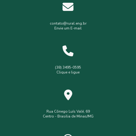
Estudos hidrológicos
Gerenciamento de resíduos hospitalares
Gerenciamento de resíduos sólidos
contato@rural.eng.br
Envie um E-mail
Levantamento planialtimétrico
Levantamento planialtimétrico cadastral
Levantamento topográfico
Levantamento topográfico com drone
(38) 3495-0595
Clique e ligue
Licença ambiental simplificada
Outorga de poço
Outorga de poço tubular
Serviços de topografia
Topografia com drone
analise de solo interpretação
assistência
assistência técnica
Rua Cônego Luís Valê, 69
Centro - Brasilia de Minas/MG
consultoria ambiental serviços
consultoria e assessoria ambiental