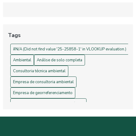
Georreferenciamento: Transforme Seu Negócio e Otimize
Processos
Projetos de Topografia: Guia Essencial e Sua Importância na
Construção Civil
Tags
Drones na Topografia: Revolucionando Medições e Mapas
#N/A (Did not find value '25-25858-1' in VLOOKUP evaluation.)
Ambiental
Análise de solo completa
Consultoria técnica ambiental
Empresa de consultoria ambiental
Empresa de georreferenciamento
Empresa de gerenciamento de resíduos
Empresa de topografia
Empresa de topografia e georreferenciamento