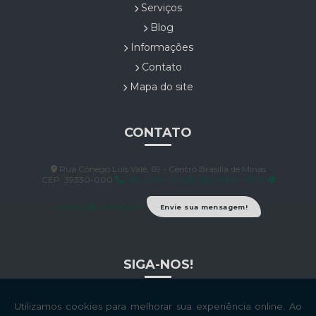
Serviços
Blog
Informações
Contato
Mapa do site
CONTATO
Rua Cônego Luís Valê, 69 - Centro Brasilia de Minas
CEP: 39330-000
(38) 3495-0011
(38) 99859-9876
contato@rural.eng.br
Envie sua mensagem!
SIGA-NOS!