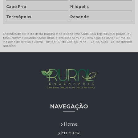
Cabo Frio
Nilópolis
Teresópolis
Resende
O conteúdo do texto desta página é de direito reservado. Sua reprodução, parcial ou
total, mesmo citando nossos links, é proibida sem a autorização do autor. Crime de
violação de direito autoral – artigo 184 do Código Penal –
Lei 9610/98 - Lei de direitos
autorais
.
NAVEGAÇÃO
Home
Empresa