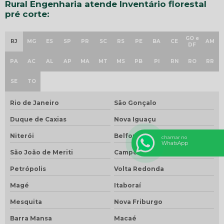
Rural Engenharia atende Inventário florestal
pré corte:
GO e
RJ
MG
ES
SP
PR
SC
RS
PE
BA
CE
AM
DF
PA
AC
AL
AP
MA
MT
MS
PB
PI
RN
RO
RR
SE
TO
Rio de Janeiro
São Gonçalo
Duque de Caxias
Nova Iguaçu
Niterói
Belford Roxo
chamar no
WhatsApp
São João de Meriti
Campos dos Goytacazes
Petrópolis
Volta Redonda
Magé
Itaboraí
Mesquita
Nova Friburgo
Barra Mansa
Macaé