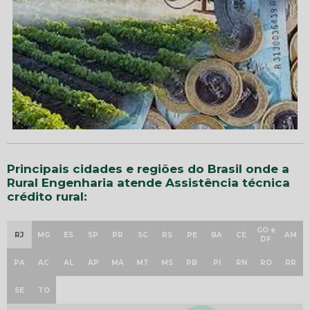
Principais cidades e regiões do Brasil onde a
Rural Engenharia atende Assistência técnica
crédito rural:
GO e
RJ
MG
ES
SP
PR
SC
RS
PE
BA
CE
AM
DF
PA
AC
AL
AP
MA
MT
MS
PB
PI
RN
RO
RR
SE
TO