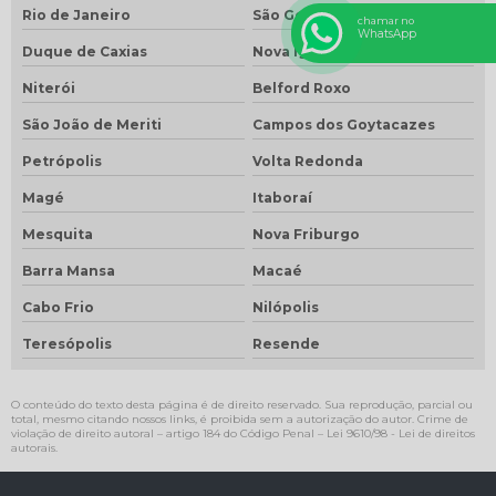
Rio de Janeiro
São Gonçalo
chamar no
WhatsApp
Duque de Caxias
Nova Iguaçu
Niterói
Belford Roxo
São João de Meriti
Campos dos Goytacazes
Petrópolis
Volta Redonda
Magé
Itaboraí
Mesquita
Nova Friburgo
Barra Mansa
Macaé
Cabo Frio
Nilópolis
Teresópolis
Resende
O conteúdo do texto desta página é de direito reservado. Sua reprodução, parcial ou
total, mesmo citando nossos links, é proibida sem a autorização do autor. Crime de
violação de direito autoral – artigo 184 do Código Penal –
Lei 9610/98 - Lei de direitos
autorais
.