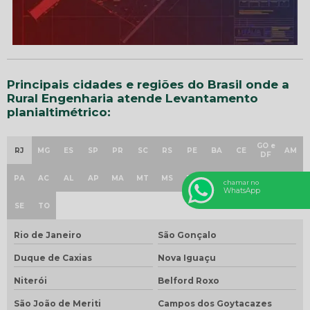
Principais cidades e regiões do Brasil onde a
Rural Engenharia atende Levantamento
planialtimétrico:
GO e
RJ
MG
ES
SP
PR
SC
RS
PE
BA
CE
AM
DF
PA
AC
AL
AP
MA
MT
MS
PB
PI
RN
RO
RR
chamar no
WhatsApp
SE
TO
Rio de Janeiro
São Gonçalo
Duque de Caxias
Nova Iguaçu
Niterói
Belford Roxo
São João de Meriti
Campos dos Goytacazes