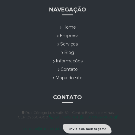
NAVEGAÇÃO
Home
Empresa
Serviços
Blog
Informações
Contato
Mapa do site
CONTATO
Rua Cônego Luís Valê, 69 - Centro Brasilia de Minas
CEP: 39330-000
(38) 3495-0011
(38) 99859-9876
contato@rural.eng.br
Envie sua mensagem!