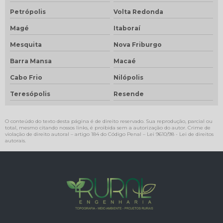
Petrópolis
Volta Redonda
Magé
Itaboraí
Mesquita
Nova Friburgo
Barra Mansa
Macaé
Cabo Frio
Nilópolis
Teresópolis
Resende
O conteúdo do texto desta página é de direito reservado. Sua reprodução, parcial ou
total, mesmo citando nossos links, é proibida sem a autorização do autor. Crime de
violação de direito autoral – artigo 184 do Código Penal –
Lei 9610/98 - Lei de direitos
autorais
.