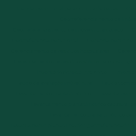
Financiamento rural para compra de terras
Geo
Georreferenciamento de imóvei
Georreferenciamento de imóveis rurais preço
G
Georreferenciamento rural
Gerenciamento de re
Gerenciamento de resíduos hospitalares
Gerenci
Gerenciamento de resíduos sólidos na construção c
Inventário florestal pré corte
Inventár
Laudo de avaliação imóvel rural
Laudo técnico 
Levantamento planialtimétrico
Levantamento p
Levantamento planialtimétrico cadastral 
Levantamento planialtimétrico cada
Levantamento planialtimétrico georreferenciado