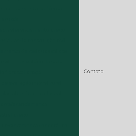
processamento ambiental
s rurais
eorreferenciamento preço
síduos da construção civil
amento de resíduos sólidos
ivil
Inventário florestal
Contato
io florestal preço
de avaliação imóvel rural
lanialtimétrico cadastral
georreferenciamento
stral preço
Levantamento topográfico