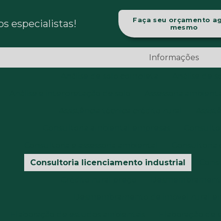
Faça seu orçamento a
 especialistas!
mesmo
Informações
Análise de solo completa
Análise de s
Análise e interpretação de solo
Assessoria ambienta
Assistência técnica crédito rural
Assist
Consultoria ambiental empresas
Consultor
Consultoria e assessoria ambiental
Consultoria 
Consultoria licenciamento industrial
Consu
Crédito rural preço
Desmembramento 
Desmembramento de imóvel rural e
Elaboração de estudos ambientais
Elaboração de 