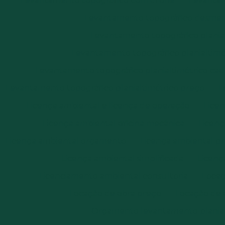
Levantamento topográfico com drone
Levantam
Levantamento topográfico desm
Levantamento topográfico plania
Levantamento topográfico planialtimét
Levantamento topográfico planialtimétrico cad
Levantamento topográfico planialtimétrico preço
L
Licença ambiental e licença de operação
Licen
Licença ambiental oficina mecânica
Licenç
Licença ambiental orçamento
Licença ambiental p
Licença ambiental simplificada
Licenç
Licenciamento ambiental consultoria
Locaç
Locação de obra preço
Locação de 
Orçamento levantamento planial