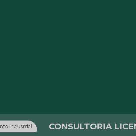
Orçamento levantamento planialtimétrico cadas
Outorga de poço artesiano
Outorga de 
Outorga de poço tubular
Plano de gerenciamento
Preço de serviços de topografia
Preço do servi
Projeto de topografia
Serviço de ge
Serviço de georreferenciamento
Serviço de 
Serviço de licenciamento ambiental
Ser
Serviços de topografia preços
Topog
Topografia e geoprocessamento
Unif
Unificação de matrículas de imóveis rurais
Valor
Plano de gerenciamento de resíduos
CONSULTORIA LICE
nto industrial