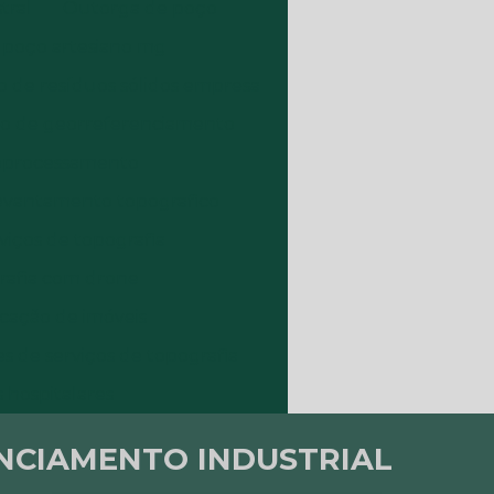
tral
Outorga de poço
poço artesiano mg
 de resíduos sólidos empresa
ço de georreferenciamento
oprocessamento
levantamento topografico
viços de topografia
rafia com drone
icação de imóveis
es de serviços de topografia
 hospitalares
NCIAMENTO INDUSTRIAL