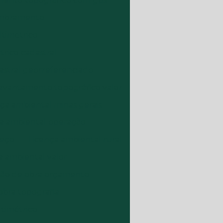
ento topográfico com gps
embramento
ltimétrico
rico cadastral
astral georreferenciado
evantamento topográfico valor
ça ambiental minas gerais
a ambiental operação
reço
Licença ambiental rural
a ambiental valor
ão de obra orçamento
obra topografia
timétrico