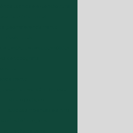
ência técnica e extensão rural
sa de crédito rural
de georreferenciamento
móveis rurais
e gestão de resíduos sólidos
a de topografia
mensura
renciamento
resas de inventário florestal
Estudo florístico
Estudos ambientais eia rima
studos hidrológicos
 aquisição de terra