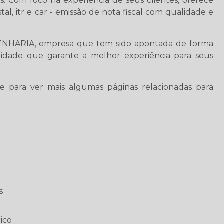
ais. Com foco na experiência de seus clientes, oferece
al, itr e car - emissão de nota fiscal com qualidade e
ENHARIA, empresa que tem sido apontada de forma
lidade que garante a melhor experiência para seus
e para ver mais algumas páginas relacionadas para
s
l
ico