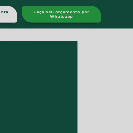
gora
Faça seu orçamento por
Whatsapp
olo interpretação
l
Assessoria meio ambiente
ência técnica rural
ia ambiental serviços
e licenciamento ambiental
ltoria técnica ambiental
de imóvel rural
m condomínio
estudos de impacto ambiental