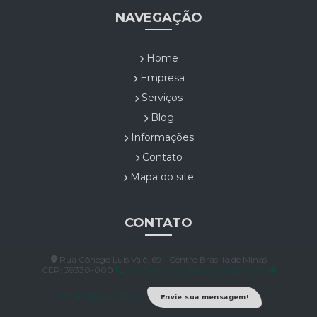
NAVEGAÇÃO
Home
Empresa
Serviços
Blog
Informações
Contato
Mapa do site
CONTATO
Rua Cônego Luís Valê, 69 - Centro Brasilia de Minas
CEP: 39330-000
(38) 3495-0011
(38) 99859-9876
contato@rural.eng.br
Envie sua mensagem!