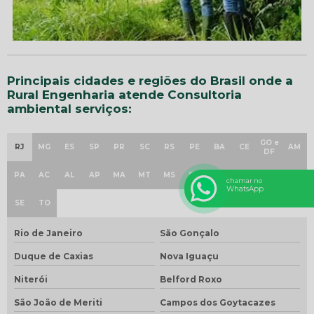
Principais cidades e regiões do Brasil onde a
Rural Engenharia atende Consultoria
ambiental serviços:
GO e
RJ
MG
ES
SP
PR
SC
RS
PE
BA
CE
AM
DF
PA
AC
AL
AP
MA
MT
MS
PB
PI
RN
RO
RR
chamar no
WhatsApp
SE
TO
Rio de Janeiro
São Gonçalo
Duque de Caxias
Nova Iguaçu
Niterói
Belford Roxo
São João de Meriti
Campos dos Goytacazes