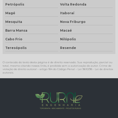
Petrópolis
Volta Redonda
Magé
Itaboraí
Mesquita
Nova Friburgo
Barra Mansa
Macaé
Cabo Frio
Nilópolis
Teresópolis
Resende
O conteúdo do texto desta página é de direito reservado. Sua reprodução, parcial ou
total, mesmo citando nossos links, é proibida sem a autorização do autor. Crime de
violação de direito autoral – artigo 184 do Código Penal –
Lei 9610/98 - Lei de direitos
autorais
.