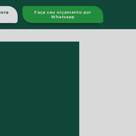
gora
Faça seu orçamento por
Whatsapp
olo interpretação
l
Assessoria meio ambiente
ência técnica rural
ia ambiental serviços
a e licenciamento ambiental
toria técnica ambiental
de imóvel rural
m condomínio
estudos de impacto ambiental