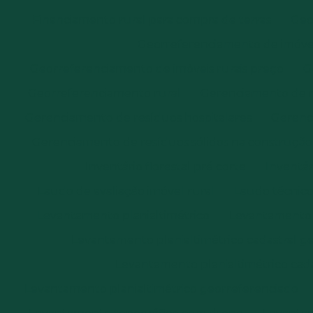
Financiamento rural para compra de terras
Geo
Georreferenciamento de imóvei
Georreferenciamento de imóveis rurais preço
G
Georreferenciamento rural
Gerenciamento de re
Gerenciamento de resíduos hospitalares
Gerenci
Gerenciamento de resíduos sólidos na construção c
Inventário florestal pré corte
Inventár
Laudo de avaliação imóvel rural
Laudo técnico 
Levantamento planialtimétrico
Levantamento p
Levantamento planialtimétrico cadastral 
Levantamento planialtimétrico cada
Levantamento planialtimétrico georreferenciado