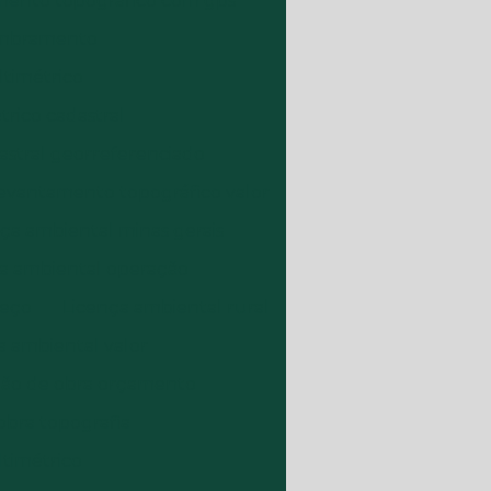
ento topográfico com gps
embramento
ltimétrico
rico cadastral
astral georreferenciado
evantamento topográfico valor
ça ambiental minas gerais
a ambiental operação
reço
Licença ambiental rural
a ambiental valor
ão de obra orçamento
obra topografia
timétrico