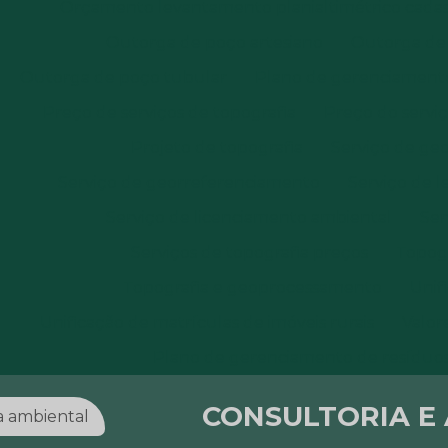
Orçamento levantamento planialtimétrico cadas
Outorga de poço artesiano
Outorga de 
Outorga de poço tubular
Plano de gerenciamento
Preço de serviços de topografia
Preço do servi
Projeto de topografia
Serviço de ge
Serviço de georreferenciamento
Serviço de 
Serviço de licenciamento ambiental
Ser
Serviços de topografia preços
Topog
Topografia e geoprocessamento
Unif
Unificação de matrículas de imóveis rurais
Valor
Plano de gerenciamento de resíduos
CONSULTORIA E
ia ambiental