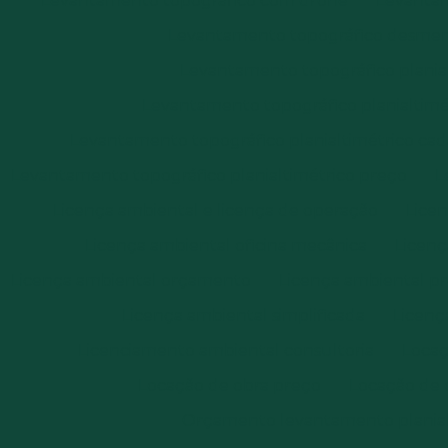
Levantamento topográfico com drone
Levantam
Levantamento topográfico desm
Levantamento topográfico plania
Levantamento topográfico planialtimét
Levantamento topográfico planialtimétrico cad
Levantamento topográfico planialtimétrico preço
L
Licença ambiental e licença de operação
Licen
Licença ambiental oficina mecânica
Licenç
Licença ambiental orçamento
Licença ambiental p
Licença ambiental simplificada
Licenç
Licenciamento ambiental consultoria
Locaç
Locação de obra preço
Locação de 
Orçamento levantamento planial