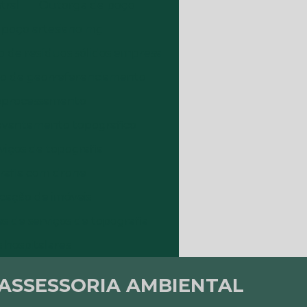
tral
Outorga de poço
poço artesiano mg
 de resíduos sólidos empresa
ço de georreferenciamento
oprocessamento
levantamento topografico
viços de topografia
rafia com drone
icação de imóveis
es de serviços de topografia
 hospitalares
 ASSESSORIA AMBIENTAL