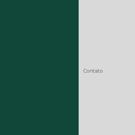
processamento ambiental
s rurais
eorreferenciamento preço
síduos da construção civil
amento de resíduos sólidos
ivil
Inventário florestal
Contato
io florestal preço
de avaliação imóvel rural
lanialtimétrico cadastral
georreferenciamento
stral preço
Levantamento topográfico