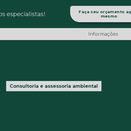
Faça seu orçamento a
 especialistas!
mesmo
Informações
Análise de solo completa
Análise de s
Análise e interpretação de solo
Assessoria ambienta
Assistência técnica crédito rural
Assist
Consultoria ambiental empresas
Consultor
Consultoria e assessoria ambiental
Consultori
Consultoria licenciamento industrial
Consul
Crédito rural preço
Desmembramento 
Desmembramento de imóvel rural e
Elaboração de estudos ambientais
Elaboração de 