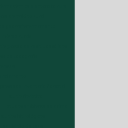
ência técnica e extensão rural
sa de crédito rural
de georreferenciamento
móveis rurais
e gestão de resíduos sólidos
a de topografia
mensura
renciamento
resas de inventário florestal
Estudo florístico
Estudos ambientais eia rima
studos hidrológicos
 aquisição de terra