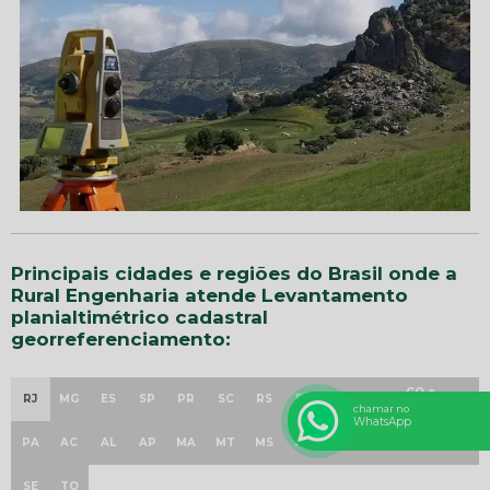
Principais cidades e regiões do Brasil onde a
Rural Engenharia atende Levantamento
planialtimétrico cadastral
georreferenciamento:
GO e
RJ
MG
ES
SP
PR
SC
RS
PE
BA
CE
AM
DF
chamar no
WhatsApp
PA
AC
AL
AP
MA
MT
MS
PB
PI
RN
RO
RR
SE
TO