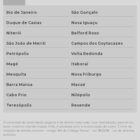
Rio de Janeiro
São Gonçalo
Duque de Caxias
Nova Iguaçu
Niterói
Belford Roxo
São João de Meriti
Campos dos Goytacazes
Petrópolis
Volta Redonda
Magé
Itaboraí
Mesquita
Nova Friburgo
Barra Mansa
Macaé
Cabo Frio
Nilópolis
Teresópolis
Resende
O conteúdo do texto desta página é de direito reservado. Sua reprodução, parcial ou
total, mesmo citando nossos links, é proibida sem a autorização do autor. Crime de
violação de direito autoral – artigo 184 do Código Penal –
Lei 9610/98 - Lei de direitos
autorais
.