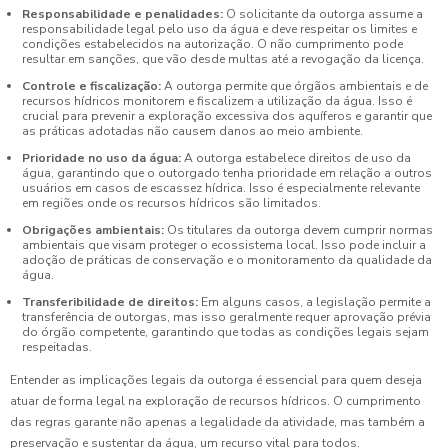
Responsabilidade e penalidades:
O solicitante da outorga assume a
responsabilidade legal pelo uso da água e deve respeitar os limites e
condições estabelecidos na autorização. O não cumprimento pode
resultar em sanções, que vão desde multas até a revogação da licença.
Controle e fiscalização:
A outorga permite que órgãos ambientais e de
recursos hídricos monitorem e fiscalizem a utilização da água. Isso é
crucial para prevenir a exploração excessiva dos aquíferos e garantir que
as práticas adotadas não causem danos ao meio ambiente.
Prioridade no uso da água:
A outorga estabelece direitos de uso da
água, garantindo que o outorgado tenha prioridade em relação a outros
usuários em casos de escassez hídrica. Isso é especialmente relevante
em regiões onde os recursos hídricos são limitados.
Obrigações ambientais:
Os titulares da outorga devem cumprir normas
ambientais que visam proteger o ecossistema local. Isso pode incluir a
adoção de práticas de conservação e o monitoramento da qualidade da
água.
Transferibilidade de direitos:
Em alguns casos, a legislação permite a
transferência de outorgas, mas isso geralmente requer aprovação prévia
do órgão competente, garantindo que todas as condições legais sejam
respeitadas.
Entender as implicações legais da outorga é essencial para quem deseja
atuar de forma legal na exploração de recursos hídricos. O cumprimento
das regras garante não apenas a legalidade da atividade, mas também a
preservação e sustentar da água, um recurso vital para todos.