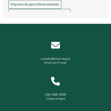
Empresa de georreferenciamento
Empresa de gerenciamento de resíduos
Empresa de topografia
Empresa de topografia e georreferenciamento
Estudos hidrológicos
Gerenciamento de resíduos hospitalares
Gerenciamento de resíduos sólidos
contato@rural.eng.br
Envie um E-mail
Levantamento planialtimétrico
Levantamento planialtimétrico cadastral
Levantamento topográfico
Levantamento topográfico com drone
(38) 3495-0595
Clique e ligue
Licença ambiental simplificada
Outorga de poço