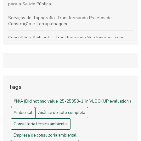
para a Saúde Pública
Serviços de Topografia: Transformando Projetos de
Construção e Terraplenagem
Consultoria Ambiental: Transformando Sua Empresa com
Sustentabilidade
Georreferenciamento: Transforme Seu Negócio e Otimize
Processos
Projetos de Topografia: Guia Essencial e Sua Importância na
Construção Civil
Tags
Drones na Topografia: Revolucionando Medições e Mapas
#N/A (Did not find value '25-25858-1' in VLOOKUP evaluation.)
Ambiental
Análise de solo completa
Consultoria técnica ambiental
Empresa de consultoria ambiental