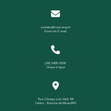
Estudos hidrológicos
Gerenciamento de resíduos hospitalares
Gerenciamento de resíduos sólidos
contato@rural.eng.br
Envie um E-mail
Levantamento planialtimétrico
Levantamento planialtimétrico cadastral
Levantamento topográfico
Levantamento topográfico com drone
(38) 3495-0595
Clique e ligue
Licença ambiental simplificada
Outorga de poço
Outorga de poço tubular
Serviços de topografia
Topografia com drone
analise de solo interpretação
assistência
assistência técnica
Rua Cônego Luís Valê, 69
Centro - Brasilia de Minas/MG
consultoria ambiental serviços