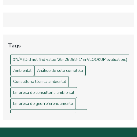
Sustentabilidade
Georreferenciamento: Transforme Seu Negócio e Otimize
Processos
Projetos de Topografia: Guia Essencial e Sua Importância na
Construção Civil
Tags
Drones na Topografia: Revolucionando Medições e Mapas
#N/A (Did not find value '25-25858-1' in VLOOKUP evaluation.)
Ambiental
Análise de solo completa
Consultoria técnica ambiental
Empresa de consultoria ambiental
Empresa de georreferenciamento
Empresa de gerenciamento de resíduos
Empresa de topografia
Empresa de topografia e georreferenciamento