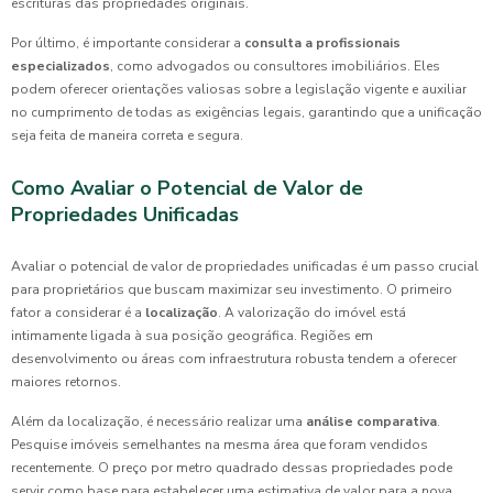
escrituras das propriedades originais.
Por último, é importante considerar a
consulta a profissionais
especializados
, como advogados ou consultores imobiliários. Eles
podem oferecer orientações valiosas sobre a legislação vigente e auxiliar
no cumprimento de todas as exigências legais, garantindo que a unificação
seja feita de maneira correta e segura.
Como Avaliar o Potencial de Valor de
Propriedades Unificadas
Avaliar o potencial de valor de propriedades unificadas é um passo crucial
para proprietários que buscam maximizar seu investimento. O primeiro
fator a considerar é a
localização
. A valorização do imóvel está
intimamente ligada à sua posição geográfica. Regiões em
desenvolvimento ou áreas com infraestrutura robusta tendem a oferecer
maiores retornos.
Além da localização, é necessário realizar uma
análise comparativa
.
Pesquise imóveis semelhantes na mesma área que foram vendidos
recentemente. O preço por metro quadrado dessas propriedades pode
servir como base para estabelecer uma estimativa de valor para a nova