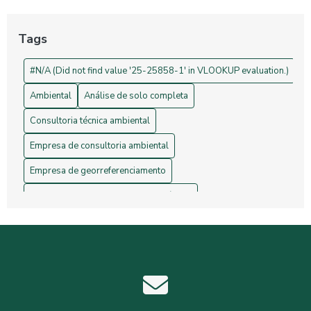
Projetos de Topografia: Guia Essencial e Sua Importância na
Construção Civil
Tags
Drones na Topografia: Revolucionando Medições e Mapas
#N/A (Did not find value '25-25858-1' in VLOOKUP evaluation.)
Ambiental
Análise de solo completa
Consultoria técnica ambiental
Empresa de consultoria ambiental
Empresa de georreferenciamento
Empresa de gerenciamento de resíduos
Empresa de topografia
Empresa de topografia e georreferenciamento
Estudos hidrológicos
Gerenciamento de resíduos hospitalares