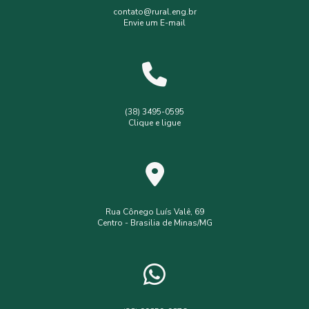
Gerenciamento de resíduos sólidos
contato@rural.eng.br
Envie um E-mail
Levantamento planialtimétrico
Levantamento planialtimétrico cadastral
Levantamento topográfico
Levantamento topográfico com drone
(38) 3495-0595
Clique e ligue
Licença ambiental simplificada
Outorga de poço
Outorga de poço tubular
Serviços de topografia
Topografia com drone
analise de solo interpretação
assistência
assistência técnica
Rua Cônego Luís Valê, 69
Centro - Brasilia de Minas/MG
consultoria ambiental serviços
consultoria e assessoria ambiental
empresa de assistência técnica e extensão rural
empresa de engenharia ambiental