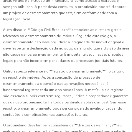
áreas verdes e a inclusão de infraestrutura, como acesso a estradas e
serviços públicos. A partir desta consulta, o proprietário poderá elaborar
um projeto de desmembramento que esteja em conformidade com a
legislação local.
Além disso, o **Código Civil Brasileiro** estabelece as diretrizes gerais
referentes ao desmembramento de imóveis. Segundo este código, o
desmembramento não deve prejudicar a integridade do imóvel original e
deve respeitar a destinação dada ao solo, garantindo que a divisão da área
não cause danos ao meio ambiente. É importante seguir esses preceitos
legais para não incorrer em penalidades ou processos judiciais futuros.
Outro aspecto relevante é o **registro do desmembramento** no cartório
de registro de imóveis. Após a conclusão do processo de
desmembramento e a obtenção das aprovações necessárias, é
fundamental registrar cada um dos novos lotes. A matrícula e o registro
são essenciais, pois conferem segurança jurídica à propriedade e garantem
que o novo proprietário tenha todos os direitos sobre o imóvel. Sem esse
registro, o desmembramento pode ser considerado inválido, causando
confusões e complicações nas transações futuras.
O proprietário deve também considerar os **direitos de vizinhança** ao
realizar o desmembramento. Cuidar das questões que envolvem a relação