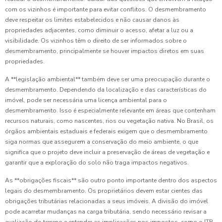
com os vizinhos é importante para evitar conflitos. O desmembramento
deve respeitar os limites estabelecidos e não causar danos às
propriedades adjacentes, como diminuir o acesso, afetar a luz ou a
visibilidade. Os vizinhos têm o direito de ser informados sobre o
desmembramento, principalmente se houver impactos diretos em suas
propriedades.
A **legislação ambiental** também deve ser uma preocupação durante o
desmembramento. Dependendo da localização e das características do
imóvel, pode ser necessária uma licença ambiental para o
desmembramento. Isso é especialmente relevante em áreas que contenham
recursos naturais, como nascentes, rios ou vegetação nativa. No Brasil, os
órgãos ambientais estaduais e federais exigem que o desmembramento
siga normas que assegurem a conservação do meio ambiente, o que
significa que o projeto deve incluir a preservação de áreas de vegetação e
garantir que a exploração do solo não traga impactos negativos.
As **obrigações fiscais** são outro ponto importante dentro dos aspectos
legais do desmembramento. Os proprietários devem estar cientes das
obrigações tributárias relacionadas a seus imóveis. A divisão do imóvel
pode acarretar mudanças na carga tributária, sendo necessário revisar a
avaliação do terreno e entender as implicações nos impostos, como o ITR