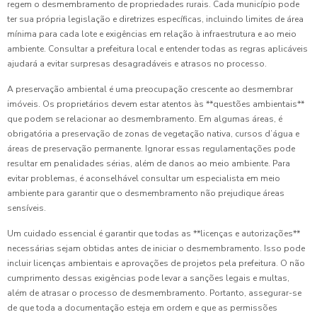
regem o desmembramento de propriedades rurais. Cada município pode
ter sua própria legislação e diretrizes específicas, incluindo limites de área
mínima para cada lote e exigências em relação à infraestrutura e ao meio
ambiente. Consultar a prefeitura local e entender todas as regras aplicáveis
ajudará a evitar surpresas desagradáveis e atrasos no processo.
A preservação ambiental é uma preocupação crescente ao desmembrar
imóveis. Os proprietários devem estar atentos às **questões ambientais**
que podem se relacionar ao desmembramento. Em algumas áreas, é
obrigatória a preservação de zonas de vegetação nativa, cursos d’água e
áreas de preservação permanente. Ignorar essas regulamentações pode
resultar em penalidades sérias, além de danos ao meio ambiente. Para
evitar problemas, é aconselhável consultar um especialista em meio
ambiente para garantir que o desmembramento não prejudique áreas
sensíveis.
Um cuidado essencial é garantir que todas as **licenças e autorizações**
necessárias sejam obtidas antes de iniciar o desmembramento. Isso pode
incluir licenças ambientais e aprovações de projetos pela prefeitura. O não
cumprimento dessas exigências pode levar a sanções legais e multas,
além de atrasar o processo de desmembramento. Portanto, assegurar-se
de que toda a documentação esteja em ordem e que as permissões