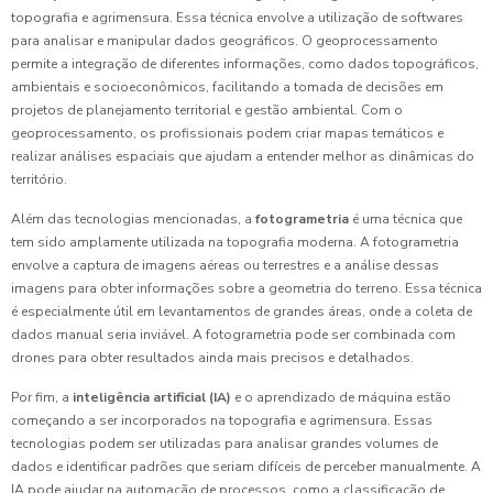
topografia e agrimensura. Essa técnica envolve a utilização de softwares
para analisar e manipular dados geográficos. O geoprocessamento
permite a integração de diferentes informações, como dados topográficos,
ambientais e socioeconômicos, facilitando a tomada de decisões em
projetos de planejamento territorial e gestão ambiental. Com o
geoprocessamento, os profissionais podem criar mapas temáticos e
realizar análises espaciais que ajudam a entender melhor as dinâmicas do
território.
Além das tecnologias mencionadas, a
fotogrametria
é uma técnica que
tem sido amplamente utilizada na topografia moderna. A fotogrametria
envolve a captura de imagens aéreas ou terrestres e a análise dessas
imagens para obter informações sobre a geometria do terreno. Essa técnica
é especialmente útil em levantamentos de grandes áreas, onde a coleta de
dados manual seria inviável. A fotogrametria pode ser combinada com
drones para obter resultados ainda mais precisos e detalhados.
Por fim, a
inteligência artificial (IA)
e o aprendizado de máquina estão
começando a ser incorporados na topografia e agrimensura. Essas
tecnologias podem ser utilizadas para analisar grandes volumes de
dados e identificar padrões que seriam difíceis de perceber manualmente. A
IA pode ajudar na automação de processos, como a classificação de