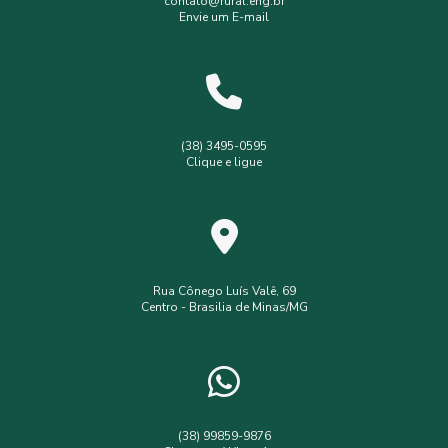
contato@rural.eng.br
Envie um E-mail
Levantamento planialtimétrico
Levantamento planialtimétrico cadastral
Levantamento topográfico
Levantamento topográfico com drone
(38) 3495-0595
Clique e ligue
Licença ambiental simplificada
Outorga de poço
Outorga de poço tubular
Serviços de topografia
Topografia com drone
analise de solo interpretação
assistência
assistência técnica
Rua Cônego Luís Valê, 69
Centro - Brasilia de Minas/MG
consultoria ambiental serviços
consultoria e assessoria ambiental
empresa de assistência técnica e extensão rural
empresa de engenharia ambiental
(38) 99859-9876