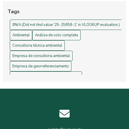
Projetos de Topografia: Guia Essencial e Sua Importância na
Construção Civil
Tags
Drones na Topografia: Revolucionando Medições e Mapas
#N/A (Did not find value '25-25858-1' in VLOOKUP evaluation.)
Ambiental
Análise de solo completa
Consultoria técnica ambiental
Empresa de consultoria ambiental
Empresa de georreferenciamento
Empresa de gerenciamento de resíduos
Empresa de topografia
Empresa de topografia e georreferenciamento
Estudos hidrológicos
Gerenciamento de resíduos hospitalares
Gerenciamento de resíduos sólidos