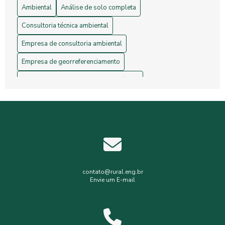
Ambiental
Análise de solo completa
Consultoria técnica ambiental
Empresa de consultoria ambiental
Empresa de georreferenciamento
Empresa de gerenciamento de resíduos
Empresa de topografia
Empresa de topografia e georreferenciamento
Estudos hidrológicos
Gerenciamento de resíduos hospitalares
Gerenciamento de resíduos sólidos
contato@rural.eng.br
Envie um E-mail
Levantamento planialtimétrico
Levantamento planialtimétrico cadastral
Levantamento topográfico