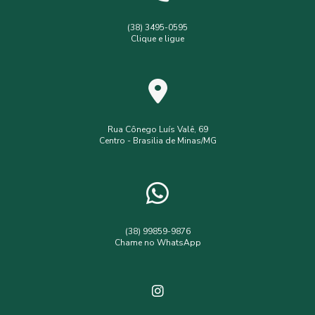
Levantamento topográfico com drone
(38) 3495-0595
Clique e ligue
Licença ambiental simplificada
Outorga de poço
Outorga de poço tubular
Serviços de topografia
Topografia com drone
analise de solo interpretação
assistência
assistência técnica
Rua Cônego Luís Valê, 69
Centro - Brasilia de Minas/MG
consultoria ambiental serviços
consultoria e assessoria ambiental
empresa de assistência técnica e extensão rural
empresa de engenharia ambiental
(38) 99859-9876
Chame no WhatsApp
empresa de topografia e agrimensura
estudo viabilidade ambiental
estudos ambientais eia rima
estudos hidrológicos
financiamento rural