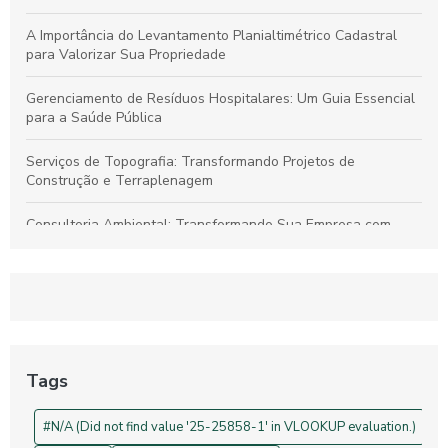
A Importância do Levantamento Planialtimétrico Cadastral
para Valorizar Sua Propriedade
Gerenciamento de Resíduos Hospitalares: Um Guia Essencial
para a Saúde Pública
Serviços de Topografia: Transformando Projetos de
Construção e Terraplenagem
Consultoria Ambiental: Transformando Sua Empresa com
Sustentabilidade
Georreferenciamento: Transforme Seu Negócio e Otimize
Processos
Projetos de Topografia: Guia Essencial e Sua Importância na
Construção Civil
Tags
Drones na Topografia: Revolucionando Medições e Mapas
#N/A (Did not find value '25-25858-1' in VLOOKUP evaluation.)