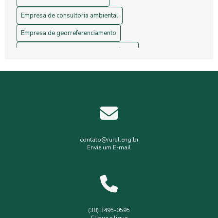
Empresa de consultoria ambiental
Empresa de georreferenciamento
Empresa de gerenciamento de resíduos
Empresa de topografia
Empresa de topografia e georreferenciamento
Estudos hidrológicos
Gerenciamento de resíduos hospitalares
Gerenciamento de resíduos sólidos
contato@rural.eng.br
Envie um E-mail
Levantamento planialtimétrico
Levantamento planialtimétrico cadastral
Levantamento topográfico
Levantamento topográfico com drone
(38) 3495-0595