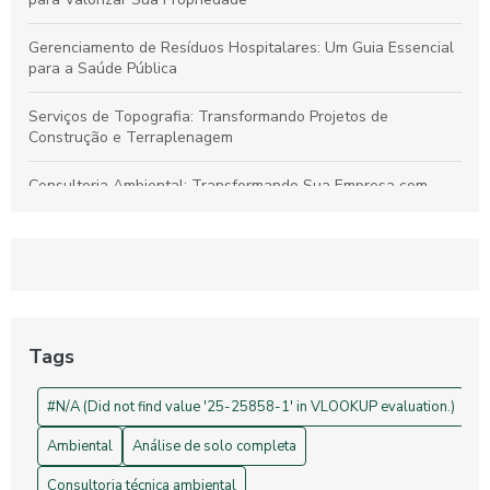
Gerenciamento de Resíduos Hospitalares: Um Guia Essencial
para a Saúde Pública
Serviços de Topografia: Transformando Projetos de
Construção e Terraplenagem
Consultoria Ambiental: Transformando Sua Empresa com
Sustentabilidade
Georreferenciamento: Transforme Seu Negócio e Otimize
Processos
Projetos de Topografia: Guia Essencial e Sua Importância na
Construção Civil
Tags
Drones na Topografia: Revolucionando Medições e Mapas
#N/A (Did not find value '25-25858-1' in VLOOKUP evaluation.)
Ambiental
Análise de solo completa
Consultoria técnica ambiental