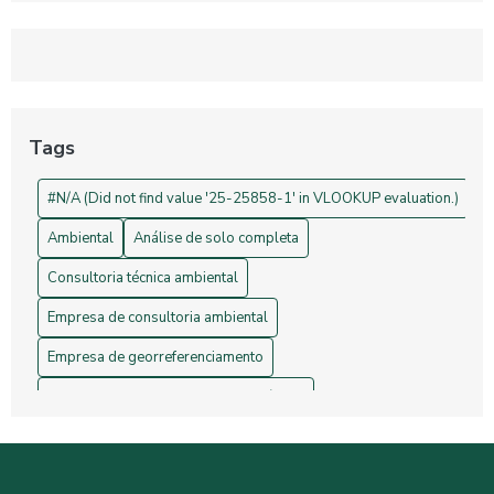
Georreferenciamento: Transforme Seu Negócio e Otimize
Processos
Projetos de Topografia: Guia Essencial e Sua Importância na
Construção Civil
Tags
Drones na Topografia: Revolucionando Medições e Mapas
#N/A (Did not find value '25-25858-1' in VLOOKUP evaluation.)
Ambiental
Análise de solo completa
Consultoria técnica ambiental
Empresa de consultoria ambiental
Empresa de georreferenciamento
Empresa de gerenciamento de resíduos
Empresa de topografia
Empresa de topografia e georreferenciamento