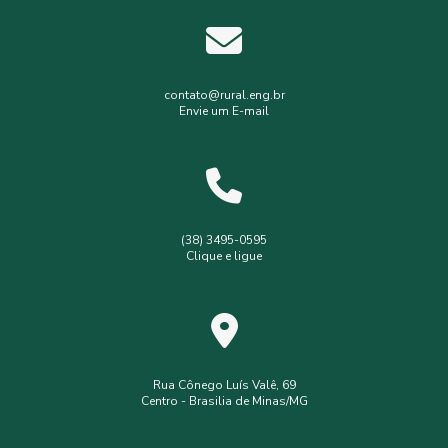
Estudos hidrológicos
Gerenciamento de resíduos hospitalares
Gerenciamento de resíduos sólidos
contato@rural.eng.br
Envie um E-mail
Levantamento planialtimétrico
Levantamento planialtimétrico cadastral
Levantamento topográfico
Levantamento topográfico com drone
(38) 3495-0595
Clique e ligue
Licença ambiental simplificada
Outorga de poço
Outorga de poço tubular
Serviços de topografia
Topografia com drone
analise de solo interpretação
assistência
assistência técnica
Rua Cônego Luís Valê, 69
Centro - Brasilia de Minas/MG
consultoria ambiental serviços