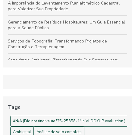
A Importância do Levantamento Planialtimétrico Cadastral
para Valorizar Sua Propriedade
Gerenciamento de Resíduos Hospitalares: Um Guia Essencial
para a Saúde Pública
Serviços de Topografia: Transformando Projetos de
Construção e Terraplenagem
Consultoria Ambiental: Transformando Sua Empresa com
Sustentabilidade
Georreferenciamento: Transforme Seu Negócio e Otimize
Processos
Projetos de Topografia: Guia Essencial e Sua Importância na
Construção Civil
Tags
Drones na Topografia: Revolucionando Medições e Mapas
#N/A (Did not find value '25-25858-1' in VLOOKUP evaluation.)
Ambiental
Análise de solo completa