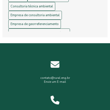
Consultoria técnica ambiental
Empresa de consultoria ambiental
Empresa de georreferenciamento
Empresa de gerenciamento de resíduos
Empresa de topografia
Empresa de topografia e georreferenciamento
Estudos hidrológicos
Gerenciamento de resíduos hospitalares
Gerenciamento de resíduos sólidos
contato@rural.eng.br
Envie um E-mail
Levantamento planialtimétrico
Levantamento planialtimétrico cadastral
Levantamento topográfico