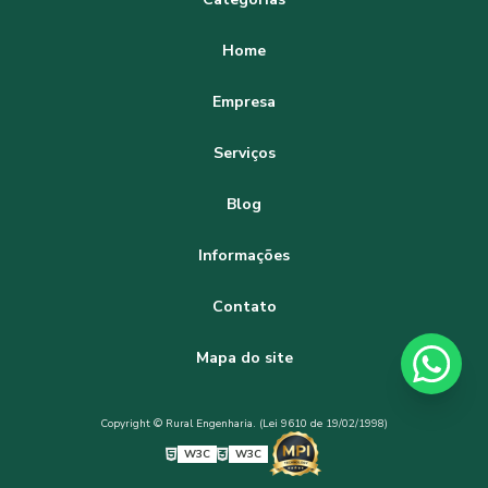
financiamento rural para compra de terras
floresta
Home
geoprocessamento ambiental
Empresa
georreferenciamento de imóveis rurais
georreferenciamento de imóveis rurais preço
Serviços
georreferenciamento rural
inventário florestal
Blog
levantamento planialtimétrico cadastral preço
Informações
levantamento planialtimétrico georreferenciado
Contato
levantamento topografico valor
levantamento topográfico com gps
Mapa do site
levantamento topográfico planialtimétrico
levantamento topográfico planialtimétrico cadastral
Copyright © Rural Engenharia. (Lei 9610 de 19/02/1998)
W3C
W3C
levantamento topográfico planialtimétrico preço