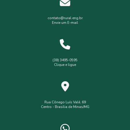
Gerenciamento de resíduos hospitalares
Gerenciamento de resíduos sólidos
contato@rural.eng.br
Envie um E-mail
Levantamento planialtimétrico
Levantamento planialtimétrico cadastral
Levantamento topográfico
Levantamento topográfico com drone
(38) 3495-0595
Clique e ligue
Licença ambiental simplificada
Outorga de poço
Outorga de poço tubular
Serviços de topografia
Topografia com drone
analise de solo interpretação
assistência
assistência técnica
Rua Cônego Luís Valê, 69
Centro - Brasilia de Minas/MG
consultoria ambiental serviços
consultoria e assessoria ambiental