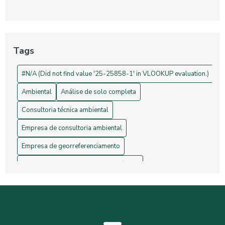
Georreferenciamento: Transforme Seu Negócio e Otimize
Processos
Projetos de Topografia: Guia Essencial e Sua Importância na
Construção Civil
Tags
Drones na Topografia: Revolucionando Medições e Mapas
#N/A (Did not find value '25-25858-1' in VLOOKUP evaluation.)
Ambiental
Análise de solo completa
Consultoria técnica ambiental
Empresa de consultoria ambiental
Empresa de georreferenciamento
Empresa de gerenciamento de resíduos
Empresa de topografia
Empresa de topografia e georreferenciamento
Estudos hidrológicos