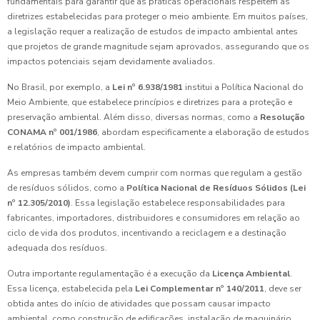
fundamentais para garantir que as práticas operacionais respeitem as
diretrizes estabelecidas para proteger o meio ambiente. Em muitos países,
a legislação requer a realização de estudos de impacto ambiental antes
que projetos de grande magnitude sejam aprovados, assegurando que os
impactos potenciais sejam devidamente avaliados.
No Brasil, por exemplo, a
Lei nº 6.938/1981
institui a Política Nacional do
Meio Ambiente, que estabelece princípios e diretrizes para a proteção e
preservação ambiental. Além disso, diversas normas, como a
Resolução
CONAMA nº 001/1986
, abordam especificamente a elaboração de estudos
e relatórios de impacto ambiental.
As empresas também devem cumprir com normas que regulam a gestão
de resíduos sólidos, como a
Política Nacional de Resíduos Sólidos (Lei
nº 12.305/2010)
. Essa legislação estabelece responsabilidades para
fabricantes, importadores, distribuidores e consumidores em relação ao
ciclo de vida dos produtos, incentivando a reciclagem e a destinação
adequada dos resíduos.
Outra importante regulamentação é a execução da
Licença Ambiental
.
Essa licença, estabelecida pela
Lei Complementar nº 140/2011
, deve ser
obtida antes do início de atividades que possam causar impacto
ambiental, como construção de edificações, instalação de maquinário