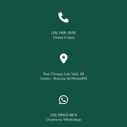
Levantamento planialtimétrico
Levantamento planialtimétrico cadastral
Levantamento topográfico
Levantamento topográfico com drone
(38) 3495-0595
Clique e ligue
Licença ambiental simplificada
Outorga de poço
Outorga de poço tubular
Serviços de topografia
Topografia com drone
analise de solo interpretação
assistência
assistência técnica
Rua Cônego Luís Valê, 69
Centro - Brasilia de Minas/MG
consultoria ambiental serviços
consultoria e assessoria ambiental
empresa de assistência técnica e extensão rural
empresa de engenharia ambiental
(38) 99859-9876
Chame no WhatsApp
empresa de topografia e agrimensura