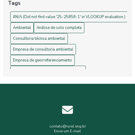
Tags
Drones na Topografia: Revolucionando Medições e Mapas
#N/A (Did not find value '25-25858-1' in VLOOKUP evaluation.)
Ambiental
Análise de solo completa
Consultoria técnica ambiental
Empresa de consultoria ambiental
Empresa de georreferenciamento
Empresa de gerenciamento de resíduos
Empresa de topografia
Empresa de topografia e georreferenciamento
Estudos hidrológicos
Gerenciamento de resíduos hospitalares
Gerenciamento de resíduos sólidos
contato@rural.eng.br
Envie um E-mail