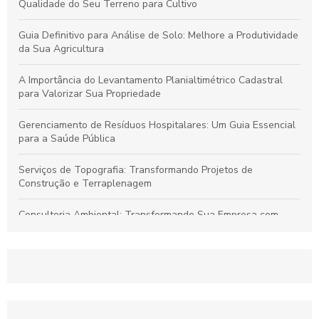
Qualidade do Seu Terreno para Cultivo
Guia Definitivo para Análise de Solo: Melhore a Produtividade
da Sua Agricultura
A Importância do Levantamento Planialtimétrico Cadastral
para Valorizar Sua Propriedade
Gerenciamento de Resíduos Hospitalares: Um Guia Essencial
para a Saúde Pública
Serviços de Topografia: Transformando Projetos de
Construção e Terraplenagem
Consultoria Ambiental: Transformando Sua Empresa com
Sustentabilidade
Georreferenciamento: Transforme Seu Negócio e Otimize
Processos
Projetos de Topografia: Guia Essencial e Sua Importância na
Construção Civil