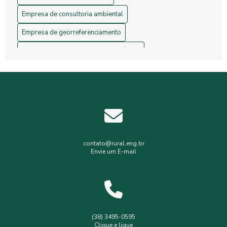
Empresa de consultoria ambiental
Empresa de georreferenciamento
Empresa de gerenciamento de resíduos
Empresa de topografia
Empresa de topografia e georreferenciamento
Estudos hidrológicos
Gerenciamento de resíduos hospitalares
Gerenciamento de resíduos sólidos
contato@rural.eng.br
Envie um E-mail
Levantamento planialtimétrico
Levantamento planialtimétrico cadastral
Levantamento topográfico
Levantamento topográfico com drone
(38) 3495-0595
Clique e ligue