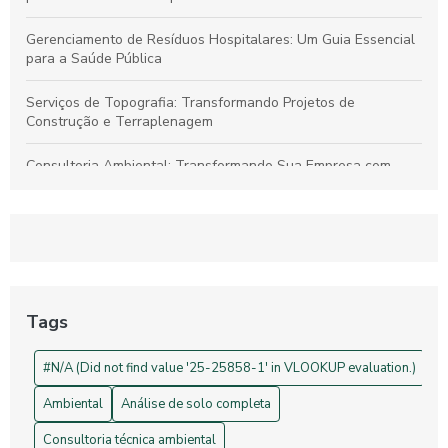
Gerenciamento de Resíduos Hospitalares: Um Guia Essencial
para a Saúde Pública
Serviços de Topografia: Transformando Projetos de
Construção e Terraplenagem
Consultoria Ambiental: Transformando Sua Empresa com
Sustentabilidade
Georreferenciamento: Transforme Seu Negócio e Otimize
Processos
Projetos de Topografia: Guia Essencial e Sua Importância na
Construção Civil
Tags
Drones na Topografia: Revolucionando Medições e Mapas
#N/A (Did not find value '25-25858-1' in VLOOKUP evaluation.)
Ambiental
Análise de solo completa
Consultoria técnica ambiental