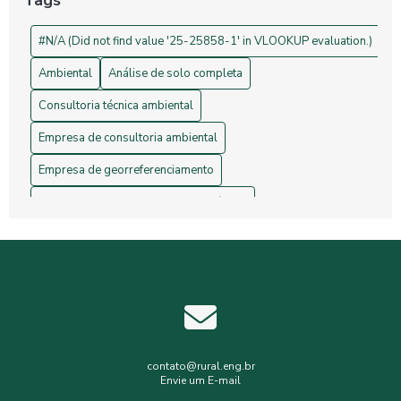
Tags
Drones na Topografia: Revolucionando Medições e Mapas
#N/A (Did not find value '25-25858-1' in VLOOKUP evaluation.)
Ambiental
Análise de solo completa
Consultoria técnica ambiental
Empresa de consultoria ambiental
Empresa de georreferenciamento
Empresa de gerenciamento de resíduos
Empresa de topografia
Empresa de topografia e georreferenciamento
Estudos hidrológicos
Gerenciamento de resíduos hospitalares
Gerenciamento de resíduos sólidos
contato@rural.eng.br
Envie um E-mail
Levantamento planialtimétrico