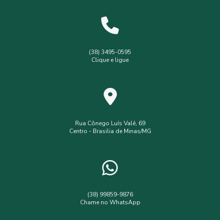
Levantamento planialtimétrico cadastral
Levantamento topográfico
Levantamento topográfico com drone
(38) 3495-0595
Clique e ligue
Licença ambiental simplificada
Outorga de poço
Outorga de poço tubular
Serviços de topografia
Topografia com drone
analise de solo interpretação
assistência
assistência técnica
Rua Cônego Luís Valê, 69
Centro - Brasilia de Minas/MG
consultoria ambiental serviços
consultoria e assessoria ambiental
empresa de assistência técnica e extensão rural
empresa de engenharia ambiental
(38) 99859-9876
Chame no WhatsApp
empresa de topografia e agrimensura